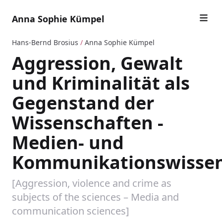
Anna Sophie Kümpel
Hans-Bernd Brosius
/
Anna Sophie Kümpel
Aggression, Gewalt
und Kriminalität als
Gegenstand der
Wissenschaften -
Medien- und
Kommunikationswissen
[Aggression, violence and crime as
subjects of the sciences – Media and
communication sciences]