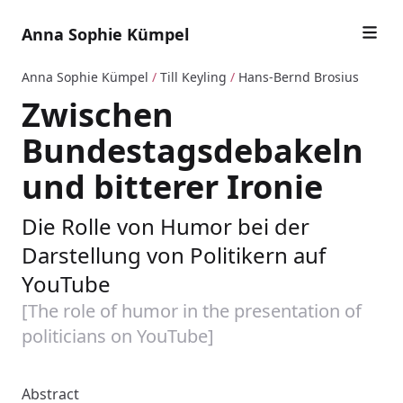
Anna Sophie Kümpel
Anna Sophie Kümpel
/
Till Keyling
/
Hans-Bernd Brosius
Zwischen
Bundestagsdebakeln
und bitterer Ironie
Die Rolle von Humor bei der
Darstellung von Politikern auf
YouTube
[The role of humor in the presentation of
politicians on YouTube]
Abstract